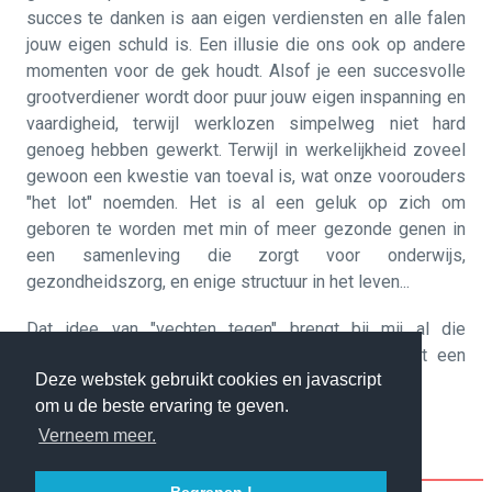
succes te danken is aan eigen verdiensten en alle falen
jouw eigen schuld is. Een illusie die ons ook op andere
momenten voor de gek houdt. Alsof je een succesvolle
grootverdiener wordt door puur jouw eigen inspanning en
vaardigheid, terwijl werklozen simpelweg niet hard
genoeg hebben gewerkt. Terwijl in werkelijkheid zoveel
gewoon een kwestie van toeval is, wat onze voorouders
"het lot" noemden. Het is al een geluk op zich om
geboren te worden met min of meer gezonde genen in
een samenleving die zorgt voor onderwijs,
gezondheidszorg, en enige structuur in het leven...
Dat idee van "vechten tegen" brengt bij mij al die
ongepaste hoogmoed naar boven. Alsof het ooit een
Deze webstek gebruikt cookies en javascript
kankerpatiënt heeft geholpen... Wat een lachertje.
om u de beste ervaring te geven.
Verneem meer.